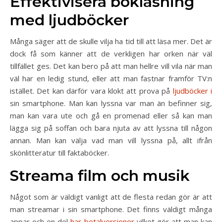
Effektivisera bokläsning
med ljudböcker
Många säger att de skulle vilja ha tid till att läsa mer. Det är
dock få som känner att de verkligen har orken när väl
tillfället ges. Det kan bero på att man hellre vill vila när man
väl har en ledig stund, eller att man fastnar framför TV:n
istället. Det kan därför vara klokt att prova på
ljudböcker i
sin smartphone. Man kan lyssna var man än befinner sig,
man kan vara ute och gå en promenad eller så kan man
lägga sig på soffan och bara njuta av att lyssna till någon
annan. Man kan välja vad man vill lyssna på, allt ifrån
skönlitteratur till faktaböcker.
Streama film och musik
Något som är väldigt vanligt att de flesta redan gör är att
man streamar i sin smartphone. Det finns väldigt många
appar och en del
har betalversioner
vilket gör att man kan